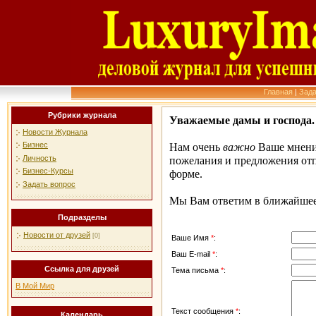
Главная
|
Зада
Рубрики журнала
Уважаемые дамы и господа.
Новости Журнала
Бизнес
Нам очень
важно
Ваше мнени
Личность
пожелания и предложения от
Бизнес-Курсы
форме.
Задать вопрос
Мы Вам ответим в ближайшее
Подразделы
Новости от друзей
[0]
Ваше Имя
*
:
Ваш E-mail
*
:
Ссылка для друзей
Тема письма
*
:
В Мой Мир
Текст сообщения
*
:
Календарь